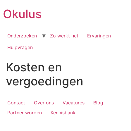
Skip
Okulus
to
content
Onderzoeken
Zo werkt het
Ervaringen
Hulpvragen
Kosten en
vergoedingen
Contact
Over ons
Vacatures
Blog
Partner worden
Kennisbank