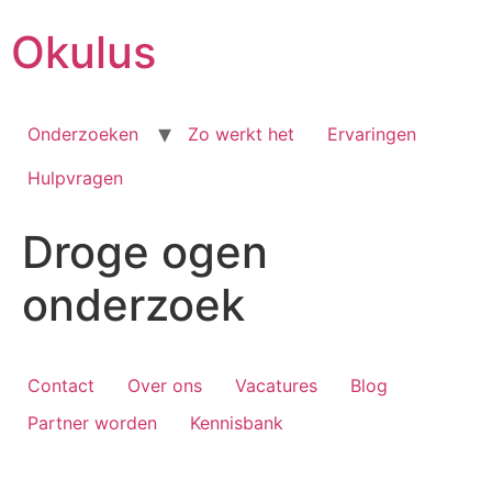
Skip
Okulus
to
content
Onderzoeken
Zo werkt het
Ervaringen
Hulpvragen
Droge ogen
onderzoek
Contact
Over ons
Vacatures
Blog
Partner worden
Kennisbank