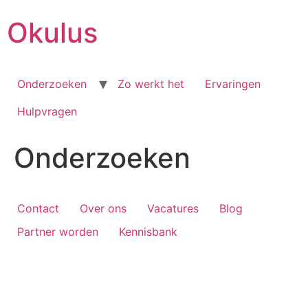
Skip
Okulus
to
content
Onderzoeken
Zo werkt het
Ervaringen
Hulpvragen
Onderzoeken
Contact
Over ons
Vacatures
Blog
Partner worden
Kennisbank